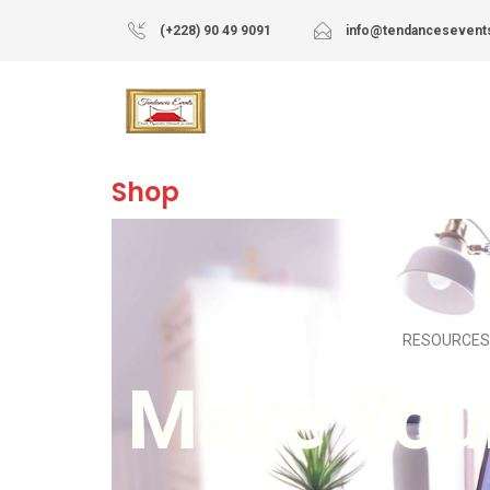
(+228) 90 49 9091
info@tendancesevent
Shop
RESOURCES 
Make Your