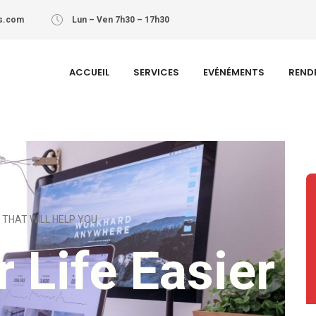
s.com
Lun – Ven 7h30 – 17h30
ACCUEIL
SERVICES
EVÉNÉMENTS
REND
THAT WILL HELP YOU
 Life Easier