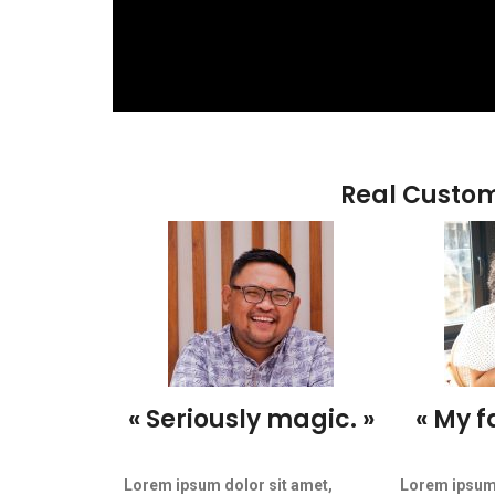
Real Custome
« Seriously magic. »
« My f
Lorem ipsum dolor sit amet,
Lorem ipsum 