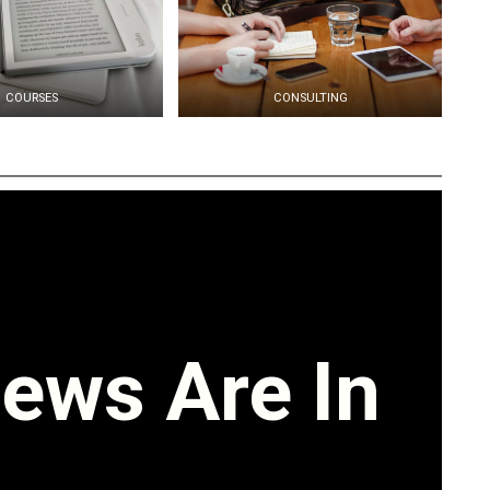
COURSES
CONSULTING
ews Are In