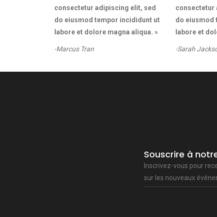
consectetur adipiscing elit, sed
consectetur a
do eiusmod tempor incididunt ut
do eiusmod t
labore et dolore magna aliqua. »
labore et do
-Marcus Tran
-Sarah Jacks
Souscrire à notr
Inscrivez-vous pour rec
sur les nouveaux évén