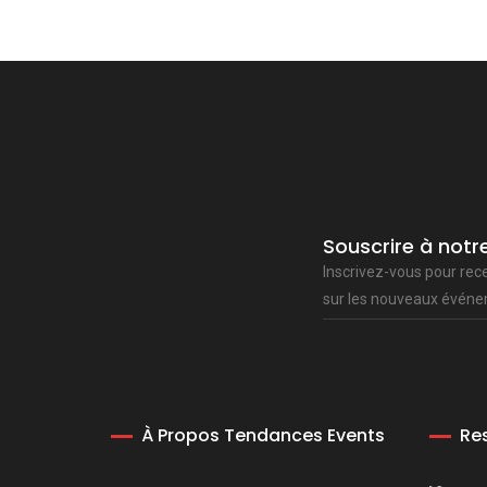
Souscrire à notr
Inscrivez-vous pour rec
sur les nouveaux évén
À Propos Tendances Events
Re